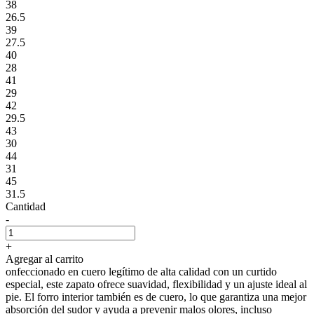
38
26.5
39
27.5
40
28
41
29
42
29.5
43
30
44
31
45
31.5
Cantidad
-
+
Agregar al carrito
onfeccionado en cuero legítimo de alta calidad con un curtido
especial, este zapato ofrece suavidad, flexibilidad y un ajuste ideal al
pie. El forro interior también es de cuero, lo que garantiza una mejor
absorción del sudor y ayuda a prevenir malos olores, incluso