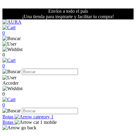
Envíos a todo el país
¡Una tienda para inspirarte y facilitar tu compra!
0
0
0
Acceder
0
0
Botas
Botas