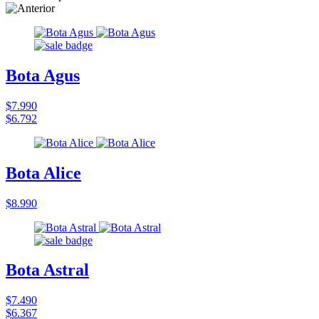
Bota Agus
$7.990
$6.792
Bota Alice
$8.990
Bota Astral
$7.490
$6.367