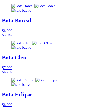
Bota Boreal
$6.990
$5.942
Bota Cleia
$7.990
$6.792
Bota Eclipse
$6.990