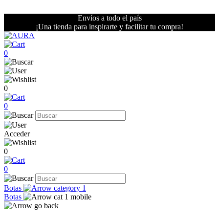
Envíos a todo el país
¡Una tienda para inspirarte y facilitar tu compra!
0
0
0
Acceder
0
0
Botas
Botas