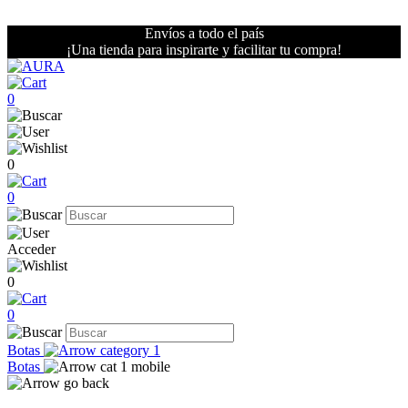
Envíos a todo el país
¡Una tienda para inspirarte y facilitar tu compra!
0
0
0
Acceder
0
0
Botas
Botas