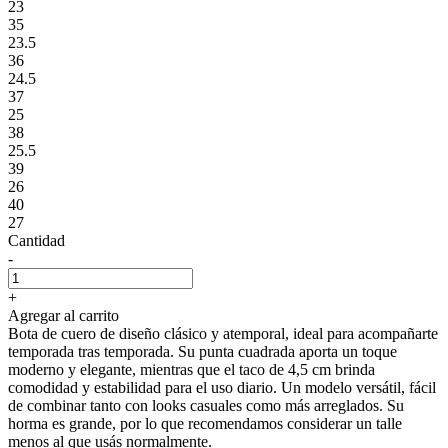
23
35
23.5
36
24.5
37
25
38
25.5
39
26
40
27
Cantidad
-
+
Agregar al carrito
Bota de cuero de diseño clásico y atemporal, ideal para acompañarte
temporada tras temporada. Su punta cuadrada aporta un toque
moderno y elegante, mientras que el taco de 4,5 cm brinda
comodidad y estabilidad para el uso diario. Un modelo versátil, fácil
de combinar tanto con looks casuales como más arreglados. Su
horma es grande, por lo que recomendamos considerar un talle
menos al que usás normalmente.