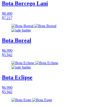
Bota Borcego Lani
$8.490
$7.217
Bota Boreal
$6.990
$5.942
Bota Eclipse
$6.990
$5.942