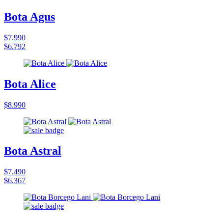
Bota Agus
$7.990
$6.792
Bota Alice
$8.990
Bota Astral
$7.490
$6.367