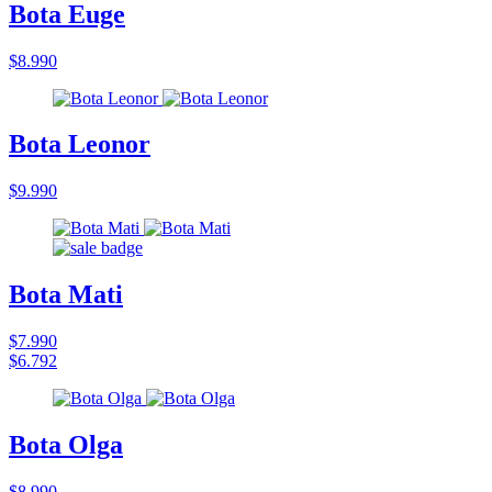
Bota Euge
$8.990
Bota Leonor
$9.990
Bota Mati
$7.990
$6.792
Bota Olga
$8.990