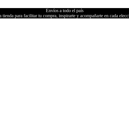
Envíos a todo el país
 tienda para facilitar tu compra, inspirarte y acompañarte en cada elecc