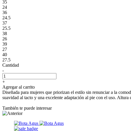
35
24
36
24.5
37
25.5
38
26
39
27
40
27.5
Cantidad
-
+
Agregar al carrito
Diseñada para mujeres que priorizan el estilo sin renunciar a la como
suavidad al tacto y una excelente adaptación al pie con el uso. Altura
También te puede interesar