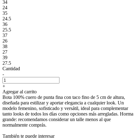
34
24
35
24.5
36
25.5
37
26
38
27
39
27.5
Cantidad
-
+
Agregar al carrito
Bota 100% cuero de punta fina con taco fino de 5 cm de altura,
diseñada para estilizar y aportar elegancia a cualquier look. Un
modelo femenino, sofisticado y versátil, ideal para complementar
tanto looks de todos los días como opciones más arregladas. Horma
grande: recomendamos considerar un talle menos al que
normalmente comprás.
También te puede interesar