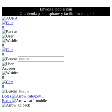
Envíos a todo el país
¡Una tienda para inspirarte y facilitar tu compra!
0
0
0
Acceder
0
0
Botas
Botas