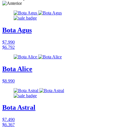
Bota Agus
$7.990
$6.792
Bota Alice
$8.990
Bota Astral
$7.490
$6.367