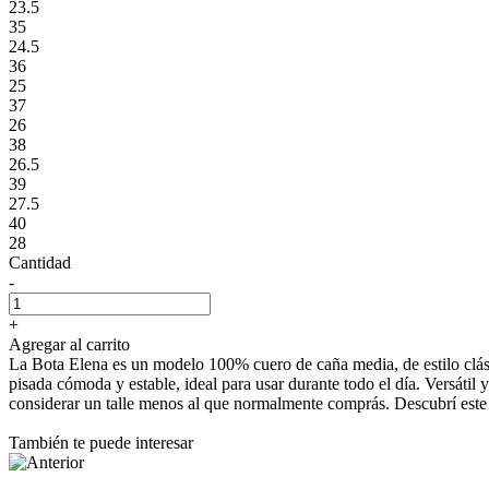
23.5
35
24.5
36
25
37
26
38
26.5
39
27.5
40
28
Cantidad
-
+
Agregar al carrito
La Bota Elena es un modelo 100% cuero de caña media, de estilo clási
pisada cómoda y estable, ideal para usar durante todo el día. Versát
considerar un talle menos al que normalmente comprás. Descubrí este
También te puede interesar