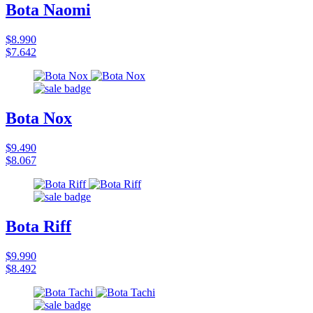
Bota Naomi
$8.990
$7.642
Bota Nox
$9.490
$8.067
Bota Riff
$9.990
$8.492