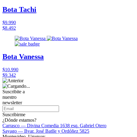
Bota Tachi
$9.990
$8.492
Bota Vanessa
$10.990
$9.342
Suscribite a
nuestro
newsletter
Suscribirme
¿Dónde estamos?
Carrasco — Divina Comedia 1638 esq. Gabriel Otero
Sayago — Bvar. José Batlle y Ordóñez 5825
Montevideo, Uruguay