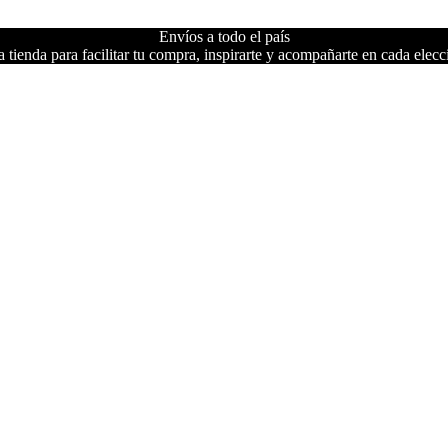
Envíos a todo el país
 tienda para facilitar tu compra, inspirarte y acompañarte en cada elecc