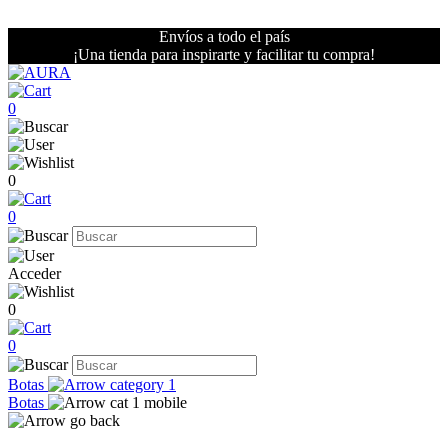
Envíos a todo el país
¡Una tienda para inspirarte y facilitar tu compra!
0
0
0
Acceder
0
0
Botas
Botas