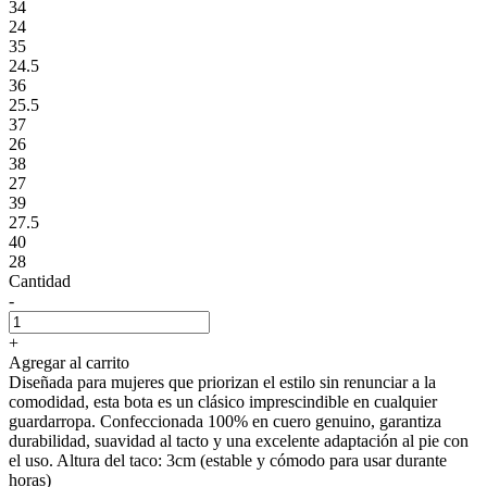
34
24
35
24.5
36
25.5
37
26
38
27
39
27.5
40
28
Cantidad
-
+
Agregar al carrito
Diseñada para mujeres que priorizan el estilo sin renunciar a la
comodidad, esta bota es un clásico imprescindible en cualquier
guardarropa. Confeccionada 100% en cuero genuino, garantiza
durabilidad, suavidad al tacto y una excelente adaptación al pie con
el uso. Altura del taco: 3cm (estable y cómodo para usar durante
horas)