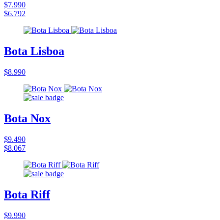
$7.990
$6.792
Bota Lisboa
$8.990
Bota Nox
$9.490
$8.067
Bota Riff
$9.990