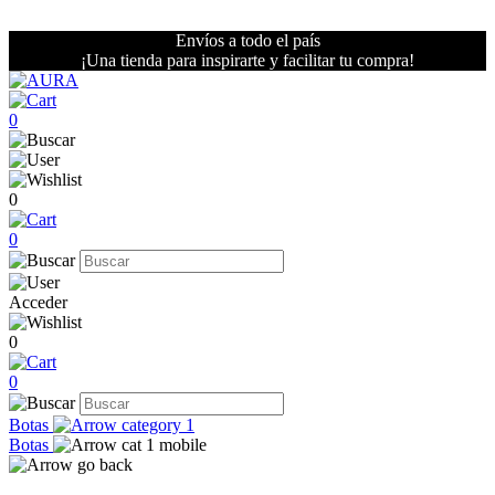
Envíos a todo el país
¡Una tienda para inspirarte y facilitar tu compra!
0
0
0
Acceder
0
0
Botas
Botas