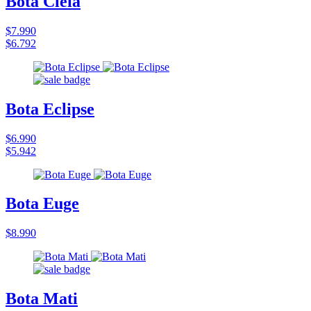
Bota Cleia
$7.990
$6.792
Bota Eclipse
$6.990
$5.942
Bota Euge
$8.990
Bota Mati