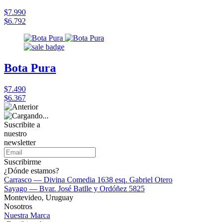
$7.990
$6.792
Bota Pura
$7.490
$6.367
Suscribite a
nuestro
newsletter
Suscribirme
¿Dónde estamos?
Carrasco — Divina Comedia 1638 esq. Gabriel Otero
Sayago — Bvar. José Batlle y Ordóñez 5825
Montevideo, Uruguay
Nosotros
Nuestra Marca