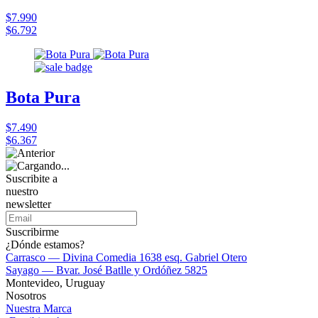
$7.990
$6.792
Bota Pura
$7.490
$6.367
Suscribite a
nuestro
newsletter
Suscribirme
¿Dónde estamos?
Carrasco — Divina Comedia 1638 esq. Gabriel Otero
Sayago — Bvar. José Batlle y Ordóñez 5825
Montevideo, Uruguay
Nosotros
Nuestra Marca