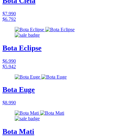
Bota Cleia
$7.990
$6.792
Bota Eclipse
$6.990
$5.942
Bota Euge
$8.990
Bota Mati