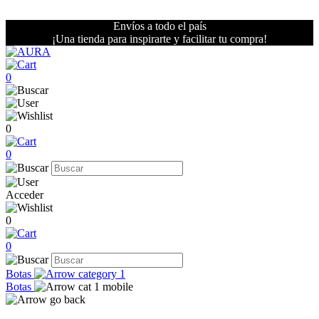
Envíos a todo el país
¡Una tienda para inspirarte y facilitar tu compra!
0
0
0
Acceder
0
0
Botas
Botas