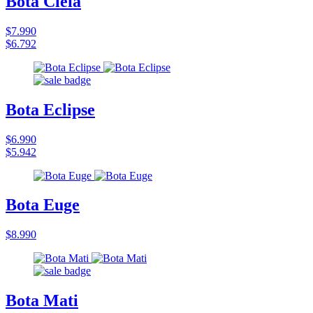
Bota Cleia
$7.990
$6.792
Bota Eclipse
$6.990
$5.942
Bota Euge
$8.990
Bota Mati