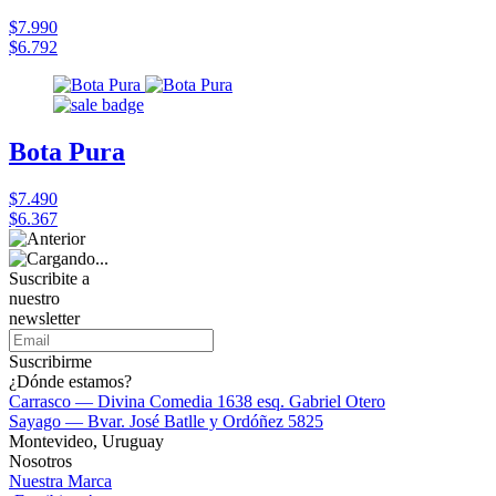
$7.990
$6.792
Bota Pura
$7.490
$6.367
Suscribite a
nuestro
newsletter
Suscribirme
¿Dónde estamos?
Carrasco — Divina Comedia 1638 esq. Gabriel Otero
Sayago — Bvar. José Batlle y Ordóñez 5825
Montevideo, Uruguay
Nosotros
Nuestra Marca