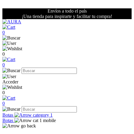
Envíos a todo el país
¡Una tienda para inspirarte y facilitar tu compra!
0
0
0
Acceder
0
0
Botas
Botas