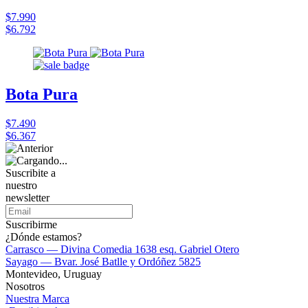
$7.990
$6.792
Bota Pura
$7.490
$6.367
Suscribite a
nuestro
newsletter
Suscribirme
¿Dónde estamos?
Carrasco — Divina Comedia 1638 esq. Gabriel Otero
Sayago — Bvar. José Batlle y Ordóñez 5825
Montevideo, Uruguay
Nosotros
Nuestra Marca