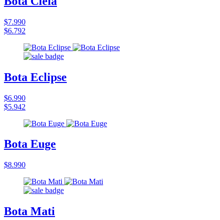
Bota Cleia
$7.990
$6.792
Bota Eclipse
$6.990
$5.942
Bota Euge
$8.990
Bota Mati