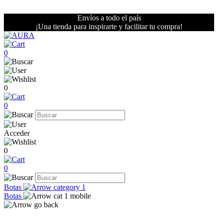
Envíos a todo el país
¡Una tienda para inspirarte y facilitar tu compra!
0
0
0
Acceder
0
0
Botas
Botas