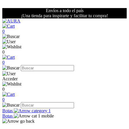
Envíos a todo el país
¡Una tienda para inspirarte y facilitar tu compra!
0
0
0
Acceder
0
0
Botas
Botas