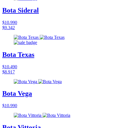
Bota Sideral
$10.990
$9.342
Bota Texas
$10.490
$8.917
Bota Vega
$10.990
Bota Vittoria