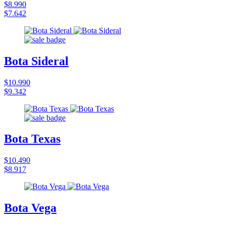
$8.990
$7.642
Bota Sideral
$10.990
$9.342
Bota Texas
$10.490
$8.917
Bota Vega