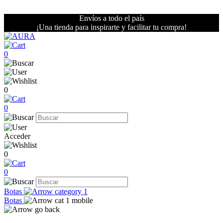
Envíos a todo el país
¡Una tienda para inspirarte y facilitar tu compra!
0
0
0
Acceder
0
0
Botas
Botas