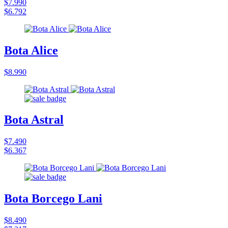
$7.990
$6.792
Bota Alice
$8.990
Bota Astral
$7.490
$6.367
Bota Borcego Lani
$8.490