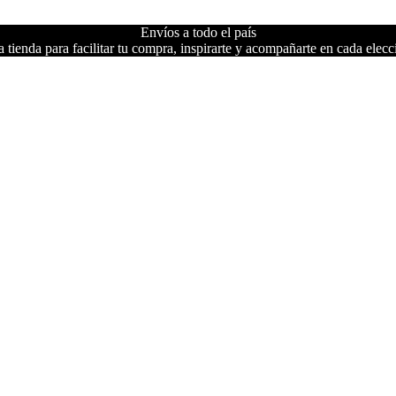
Envíos a todo el país
 tienda para facilitar tu compra, inspirarte y acompañarte en cada elecc