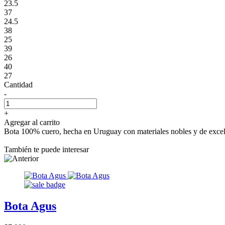
23.5
37
24.5
38
25
39
26
40
27
Cantidad
-
+
Agregar al carrito
Bota 100% cuero, hecha en Uruguay con materiales nobles y de excelent
También te puede interesar
Bota Agus