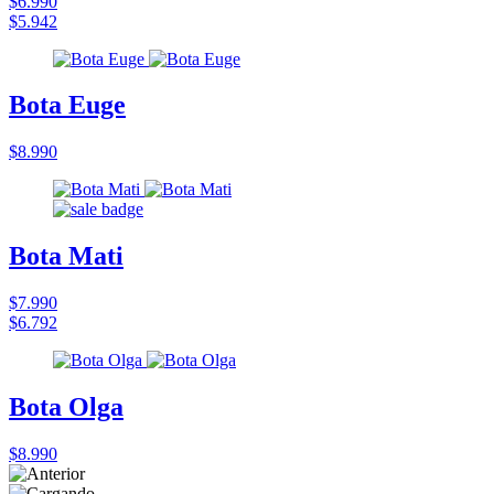
$6.990
$5.942
Bota Euge
$8.990
Bota Mati
$7.990
$6.792
Bota Olga
$8.990