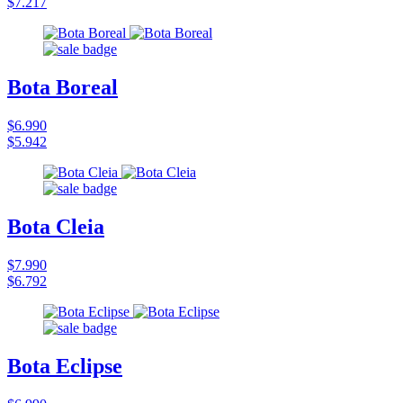
$7.217
Bota Boreal
$6.990
$5.942
Bota Cleia
$7.990
$6.792
Bota Eclipse