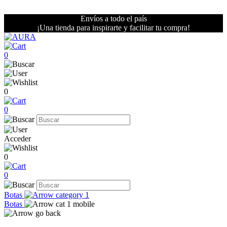
Envíos a todo el país
¡Una tienda para inspirarte y facilitar tu compra!
0
0
0
Acceder
0
0
Botas
Botas