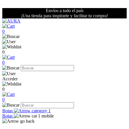
Envíos a todo el país
¡Una tienda para inspirarte y facilitar tu compra!
0
0
0
Acceder
0
0
Botas
Botas