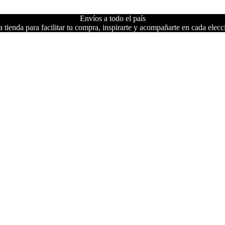
Envíos a todo el país
 tienda para facilitar tu compra, inspirarte y acompañarte en cada elecc