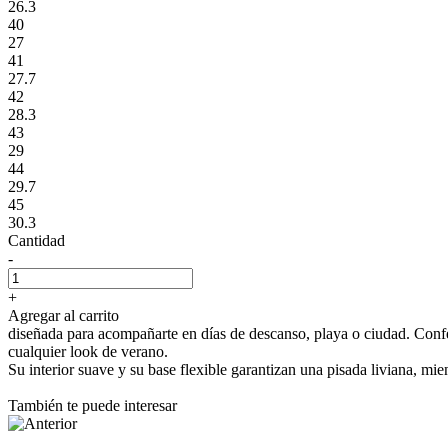
26.3
40
27
41
27.7
42
28.3
43
29
44
29.7
45
30.3
Cantidad
-
+
Agregar al carrito
diseñada para acompañarte en días de descanso, playa o ciudad. Confec
cualquier look de verano.
Su interior suave y su base flexible garantizan una pisada liviana, mie
También te puede interesar