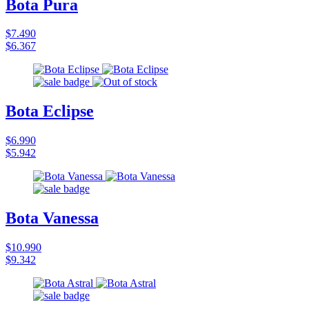
Bota Pura
$7.490
$6.367
Bota Eclipse
$6.990
$5.942
Bota Vanessa
$10.990
$9.342