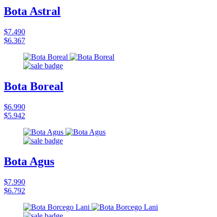
Bota Astral
$7.490
$6.367
Bota Boreal
$6.990
$5.942
Bota Agus
$7.990
$6.792