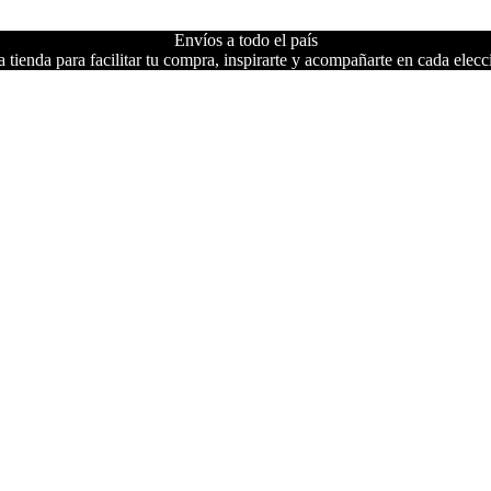
Envíos a todo el país
 tienda para facilitar tu compra, inspirarte y acompañarte en cada elecc