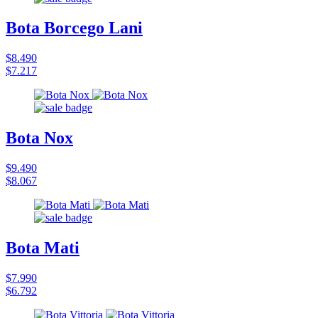
Bota Borcego Lani
$8.490
$7.217
Bota Nox
$9.490
$8.067
Bota Mati
$7.990
$6.792