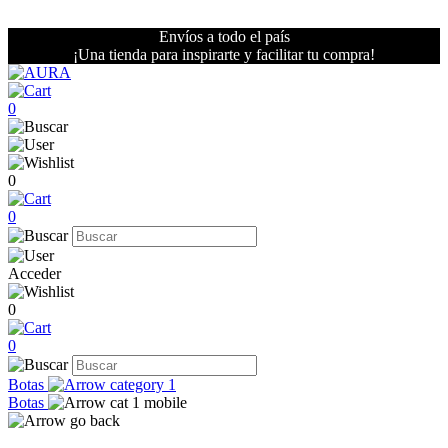
Envíos a todo el país
¡Una tienda para inspirarte y facilitar tu compra!
0
0
0
Acceder
0
0
Botas
Botas