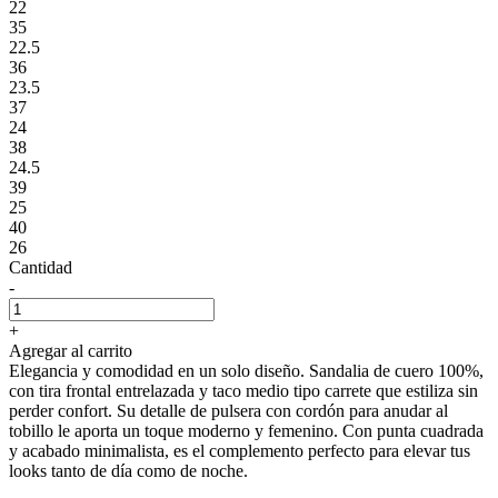
22
35
22.5
36
23.5
37
24
38
24.5
39
25
40
26
Cantidad
-
+
Agregar al carrito
Elegancia y comodidad en un solo diseño. Sandalia de cuero 100%,
con tira frontal entrelazada y taco medio tipo carrete que estiliza sin
perder confort. Su detalle de pulsera con cordón para anudar al
tobillo le aporta un toque moderno y femenino. Con punta cuadrada
y acabado minimalista, es el complemento perfecto para elevar tus
looks tanto de día como de noche.