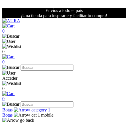
Envíos a todo el país
¡Una tienda para inspirarte y facilitar tu compra!
0
0
0
Acceder
0
0
Botas
Botas