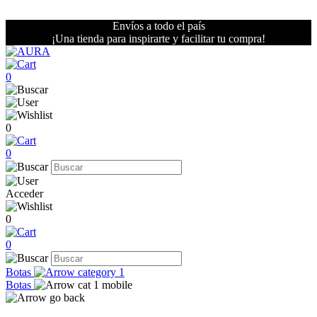
Envíos a todo el país
¡Una tienda para inspirarte y facilitar tu compra!
0
0
0
Acceder
0
0
Botas
Botas