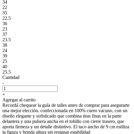
34
22
35
22.5
36
23
37
23.5
38
24
39
25
40
25.5
Cantidad
-
+
Agregar al carrito
Recordá chequear la guía de talles antes de comprar para asegurarte
una mejor elección. confeccionada en 100% cuero vacuno, con un
diseño elegante y sofisticado que combina tiras finas en la parte
delantera y una pulsera ancha en el tobillo con cierre trasero, que
aporta firmeza y un detalle distintivo. El taco ancho de 9 cm estiliza
la figura y brinda altura sin resignar estabilidad