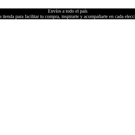
Envíos a todo el país
 tienda para facilitar tu compra, inspirarte y acompañarte en cada elecc