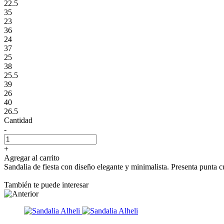
22.5
35
23
36
24
37
25
38
25.5
39
26
40
26.5
Cantidad
-
+
Agregar al carrito
Sandalia de fiesta con diseño elegante y minimalista. Presenta punta c
También te puede interesar