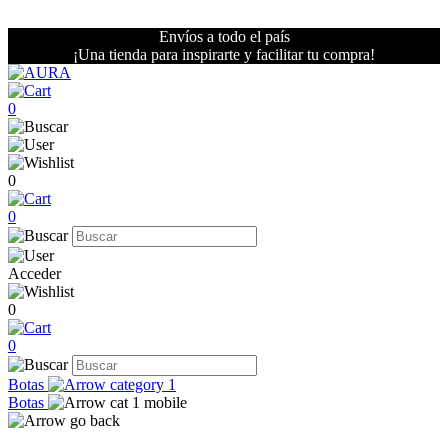
Envíos a todo el país
¡Una tienda para inspirarte y facilitar tu compra!
0
0
0
Acceder
0
0
Botas
Botas