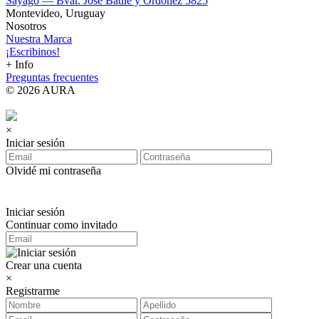
Sayago — Bvar. José Batlle y Ordóñez 5825
Montevideo, Uruguay
Nosotros
Nuestra Marca
¡Escribinos!
+ Info
Preguntas frecuentes
© 2026 AURA
×
Iniciar sesión
Olvidé mi contraseña
Iniciar sesión
Continuar como invitado
Crear una cuenta
×
Registrarme