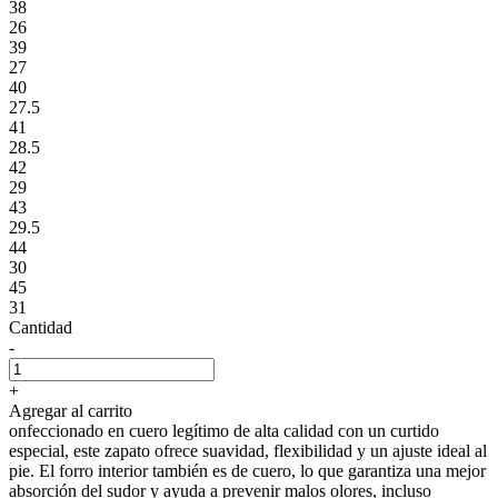
38
26
39
27
40
27.5
41
28.5
42
29
43
29.5
44
30
45
31
Cantidad
-
+
Agregar al carrito
onfeccionado en cuero legítimo de alta calidad con un curtido
especial, este zapato ofrece suavidad, flexibilidad y un ajuste ideal al
pie. El forro interior también es de cuero, lo que garantiza una mejor
absorción del sudor y ayuda a prevenir malos olores, incluso