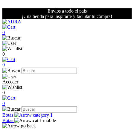
Envíos a todo el país
¡Una tienda para inspirarte y facilitar tu compra!
0
0
0
Acceder
0
0
Botas
Botas