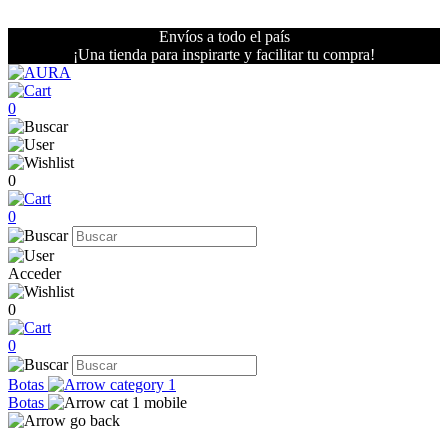
Envíos a todo el país
¡Una tienda para inspirarte y facilitar tu compra!
0
0
0
Acceder
0
0
Botas
Botas