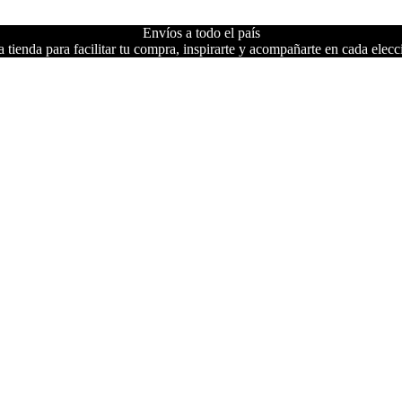
Envíos a todo el país
 tienda para facilitar tu compra, inspirarte y acompañarte en cada elecc