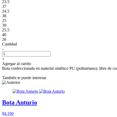
23.5
37
24.5
38
25
39
25.5
40
26
Cantidad
-
+
Agregar al carrito
Bota confeccionada en material sintético PU (poliuretano), libre de 
También te puede interesar
Bota Anturio
$4.190