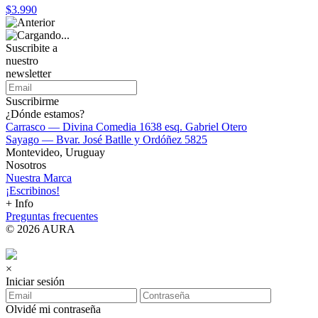
$3.990
Suscribite a
nuestro
newsletter
Suscribirme
¿Dónde estamos?
Carrasco — Divina Comedia 1638 esq. Gabriel Otero
Sayago — Bvar. José Batlle y Ordóñez 5825
Montevideo, Uruguay
Nosotros
Nuestra Marca
¡Escribinos!
+ Info
Preguntas frecuentes
© 2026 AURA
×
Iniciar sesión
Olvidé mi contraseña