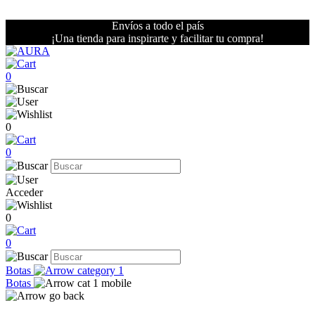
Envíos a todo el país
¡Una tienda para inspirarte y facilitar tu compra!
0
0
0
Acceder
0
0
Botas
Botas