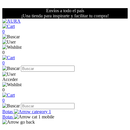
Envíos a todo el país
¡Una tienda para inspirarte y facilitar tu compra!
0
0
0
Acceder
0
0
Botas
Botas